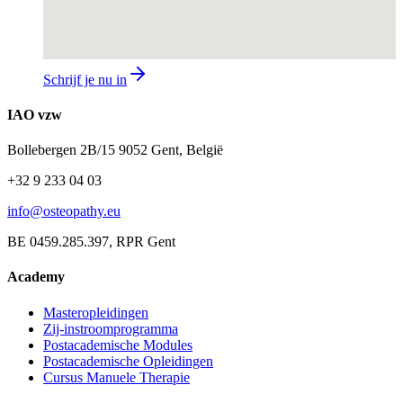
Schrijf je nu in
IAO vzw
Bollebergen 2B/15 9052 Gent, België
+32 9 233 04 03
info@osteopathy.eu
BE 0459.285.397, RPR Gent
Academy
Masteropleidingen
Zij-instroomprogramma
Postacademische Modules
Postacademische Opleidingen
Cursus Manuele Therapie