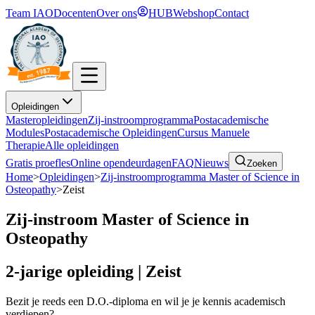
Team IAO
Docenten
Over ons
HUB
Webshop
Contact
Opleidingen
Masteropleidingen
Zij-instroomprogramma
Postacademische
Modules
Postacademische Opleidingen
Cursus Manuele
Therapie
Alle opleidingen
Gratis proefles
Online opendeurdagen
FAQ
Nieuws
Zoeken
Home
>
Opleidingen
>
Zij-instroomprogramma Master of Science in
Osteopathy
>
Zeist
Zij-instroom Master of Science in
Osteopathy
2-jarige opleiding | Zeist
Bezit je reeds een D.O.-diploma en wil je je kennis academisch
verdiepen?