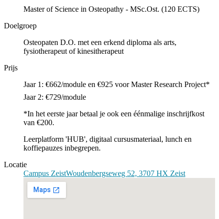
Master of Science in Osteopathy - MSc.Ost. (120 ECTS)
Doelgroep
Osteopaten D.O. met een erkend diploma als arts,
fysiotherapeut of kinesitherapeut
Prijs
Jaar 1: €662/module en €925 voor Master Research Project*
Jaar 2: €729/module
*In het eerste jaar betaal je ook een éénmalige inschrijfkost
van €200.
Leerplatform 'HUB', digitaal cursusmateriaal, lunch en
koffiepauzes inbegrepen.
Locatie
Campus Zeist
Woudenbergseweg 52, 3707 HX Zeist