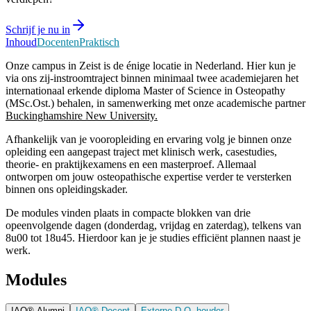
Schrijf je nu in
Inhoud
Docenten
Praktisch
Onze campus in Zeist is de énige locatie in Nederland. Hier kun je
via ons zij-instroomtraject binnen minimaal twee academiejaren het
internationaal erkende diploma Master of Science in Osteopathy
(MSc.Ost.) behalen, in samenwerking met onze academische partner
Buckinghamshire New University.
Afhankelijk van je vooropleiding en ervaring volg je binnen onze
opleiding een aangepast traject met klinisch werk, casestudies,
theorie- en praktijkexamens en een masterproef. Allemaal
ontworpen om jouw osteopathische expertise verder te versterken
binnen ons opleidingskader.
De modules vinden plaats in compacte blokken van drie
opeenvolgende dagen (donderdag, vrijdag en zaterdag), telkens van
8u00 tot 18u45. Hierdoor kan je je studies efficiënt plannen naast je
werk.
Modules
IAO® Alumni
IAO® Docent
Externe D.O.-houder