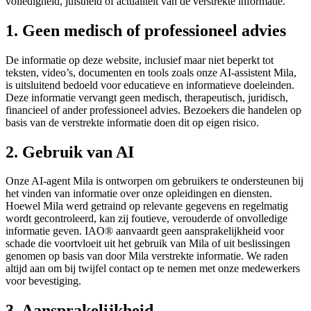
volledigheid, juistheid of actualiteit van de verstrekte informatie.
1. Geen medisch of professioneel advies
De informatie op deze website, inclusief maar niet beperkt tot
teksten, video’s, documenten en tools zoals onze AI-assistent Mila,
is uitsluitend bedoeld voor educatieve en informatieve doeleinden.
Deze informatie vervangt geen medisch, therapeutisch, juridisch,
financieel of ander professioneel advies. Bezoekers die handelen op
basis van de verstrekte informatie doen dit op eigen risico.
2. Gebruik van AI
Onze AI-agent Mila is ontworpen om gebruikers te ondersteunen bij
het vinden van informatie over onze opleidingen en diensten.
Hoewel Mila werd getraind op relevante gegevens en regelmatig
wordt gecontroleerd, kan zij foutieve, verouderde of onvolledige
informatie geven. IAO® aanvaardt geen aansprakelijkheid voor
schade die voortvloeit uit het gebruik van Mila of uit beslissingen
genomen op basis van door Mila verstrekte informatie. We raden
altijd aan om bij twijfel contact op te nemen met onze medewerkers
voor bevestiging.
3. Aansprakelijkheid