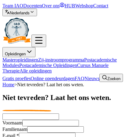
Team IAO
Docenten
Over ons
HUB
Webshop
Contact
Nederlands
Opleidingen
Masteropleidingen
Zij-instroomprogramma
Postacademische
Modules
Postacademische Opleidingen
Cursus Manuele
Therapie
Alle opleidingen
Gratis proefles
Online opendeurdagen
FAQ
Nieuws
Zoeken
Home
>
Niet tevreden? Laat het ons weten.
Niet tevreden? Laat het ons weten.
Voornaam
Familienaam
E-mail
*