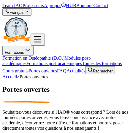
Team IAO
Professeurs
A propos
HUB
Boutique
Contact
Français
Formations
Formation en Ostéopathie (D.O.)
Modules post-
académiques
Formations post-académiques
Toutes les formations
Cours gratuits
Portes ouvertes
FAQ
Actualités
Rechercher
Accueil
>
Portes ouvertes
Portes ouvertes
Souhaitez-vous découvrir si l'IAO® vous correspond ? Lors de nos
journées portes ouvertes, vous ferez connaissance avec notre
académie, découvrirez notre offre de formations et pourrez poser
directement toutes vos questions à nos enseignants !